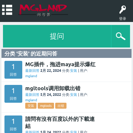
登录
提问
分类 '安装' 的近期问答
MG插件，拖进maya提示爆红
1
2月 22, 2024
最新回答
分类:
安装
|
用户:
回答
mgland
mgltools调用卸载出错
1
5月 24, 2022
最新回答
分类:
安装
|
用户:
回答
mgland
安装
mgtools
出错
請問有沒有百度以外的下載連
1
結
回答
5月 24, 2022
最新回答
分类:
安装
|
用户: