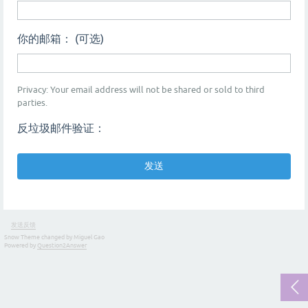
你的邮箱： (可选)
Privacy: Your email address will not be shared or sold to third
parties.
反垃圾邮件验证：
发送反馈
Snow Theme changed by Miguel Gao
Powered by
Question2Answer