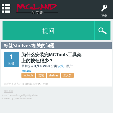
登录
提问
标签'shelves'相关的问题
为什么安装完MGTools工具架
1
上的按钮很少？
回答
3月 8, 2020
最新提问
分类:
安装
|
用户:
mgland
mgtools
安装
shelves
工具架
查看更多请点击
问题列表
或者
热门标签
发送反馈
Snow Theme changed by Miguel Gao
Powered by
Question2Answer