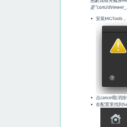
抱歉我错失截屏MGTo
是"cam2dViewe
安装MGTool
点cancel取
在配置里找到Securi