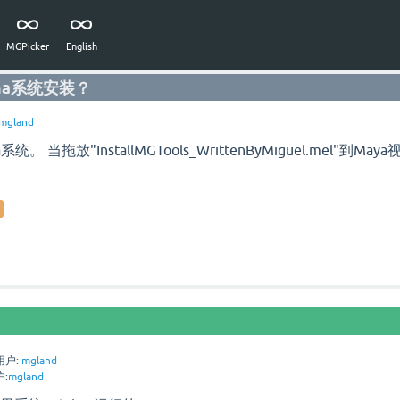
MGPicker
English
ina系统安装？
mgland
系统。 当拖放"InstallMGTools_WrittenByMiguel.
用户:
mgland
:
mgland