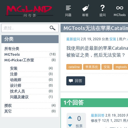
问题
标签
提问
MGTools
MGTools无法在苹果Catal
分类
最新提问
2月 19, 2020
分类:
安装
|
用户:
我使用的是最新的苹果Catalina
所有分类
(18)
MGTools
被验证之类，然后无法安装？
(8)
MG-Picker工作室
catalina
苹果系统
安装
mgtools
(4)
安装
(3)
注册
(0)
动画师
(0)
设计师
(0)
技术人员
(1)
问题及建议
1
个回答
(4)
授权
(0)
其它
最新回答
2月 19, 2020
0
修改于
12月 1, 2021
用户
投票