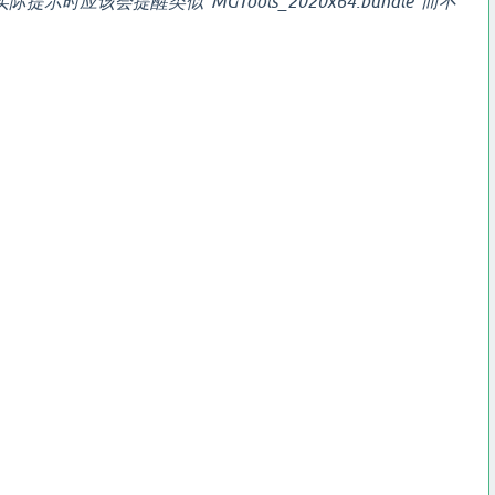
提示时应该会提醒类似"MGTools_2020x64.bundle"而不