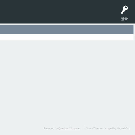
登录
Powered by
Question2Answer
Snow Theme changed by Miguel Gao