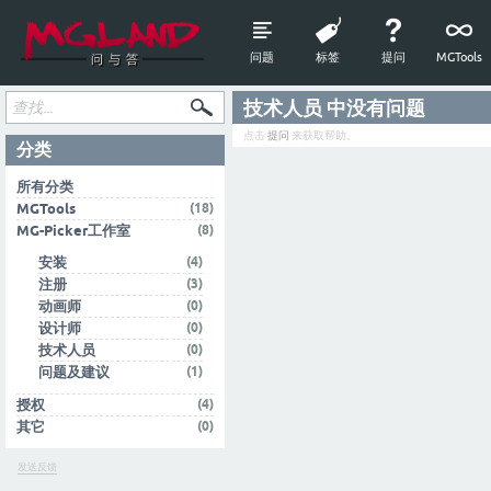
问题
标签
提问
MGTools
技术人员 中没有问题
点击
提问
来获取帮助。
分类
所有分类
(18)
MGTools
(8)
MG-Picker工作室
(4)
安装
(3)
注册
(0)
动画师
(0)
设计师
(0)
技术人员
(1)
问题及建议
(4)
授权
(0)
其它
发送反馈