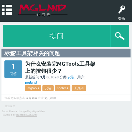
登录
提问
标签'工具架'相关的问题
为什么安装完MGTools工具架
1
上的按钮很少？
回答
3月 8, 2020
最新提问
分类:
安装
|
用户:
mgland
mgtools
安装
shelves
工具架
查看更多请点击
问题列表
或者
热门标签
发送反馈
Snow Theme changed by Miguel Gao
Powered by
Question2Answer