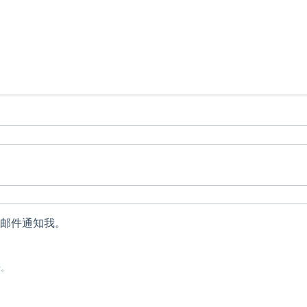
：
邮件通知我。
册
。