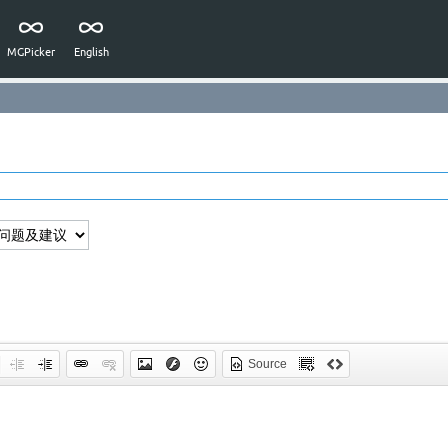
MGPicker
English
Source